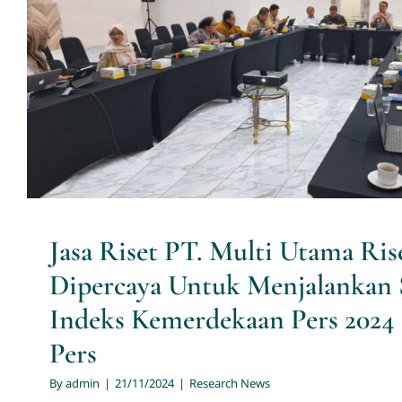
Jasa Riset PT. Multi Utama R
Dipercaya Untuk Menjalankan Su
Kemerdekaan Pers 2024 Oleh 
Research News
Jasa Riset PT. Multi Utama Ris
Dipercaya Untuk Menjalankan 
Indeks Kemerdekaan Pers 202
Pers
By
admin
|
21/11/2024
|
Research News