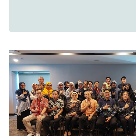
Kick Off Meeting Survei Kesa
Kepuasan Masyarakat terhadap
Makanan Tahun 2024 Oleh Jasa
Riset PT Multi Utama Ris
Research News