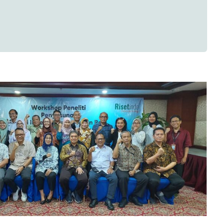
urvei Indeks Kemerdekaan Pers
Konsultan Riset PT Multi Utama
setindo dan Dewan Pers
Research News