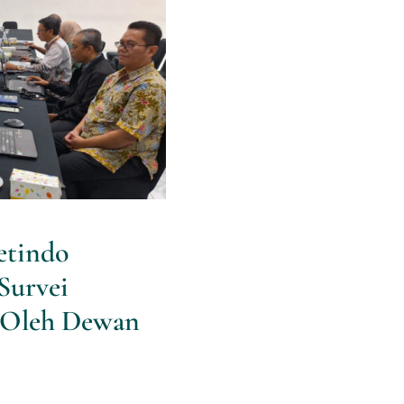
isetindo
rvei Indeks
Dewan Pers
etindo
Survei
4 Oleh Dewan