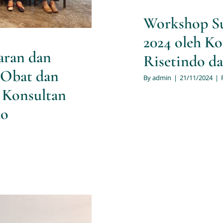
Workshop Su
2024 oleh K
aran dan
Risetindo d
 Obat dan
By
admin
|
21/11/2024
|
 Konsultan
do