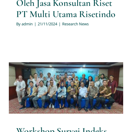
Oleh Jasa Konsultan Riset
PT Multi Utama Risetindo
By
admin
|
21/11/2024
|
Research News
Workshop Survei Indeks
Kemerdekaan Pers 2024 oleh
Konsultan Riset PT Multi
Utama Risetindo dan Dewan
Pers
Research News
Workshop Survei Indeks