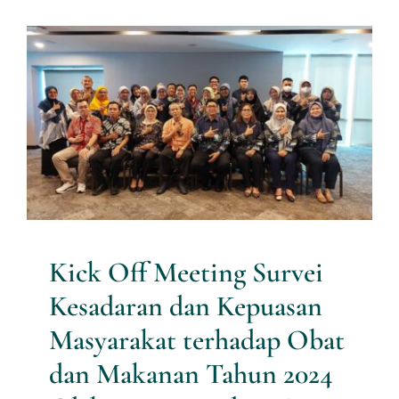
Services
Kick Off Meeting Survei
Kesadaran dan Kepuasan
News
Masyarakat terhadap Obat
dan Makanan Tahun 2024
Contact us
Oleh Jasa Konsultan Riset PT
Multi Utama Risetindo
Download
Research News
Kick Off Meeting Survei
Kesadaran dan Kepuasan
Masyarakat terhadap Obat
dan Makanan Tahun 2024