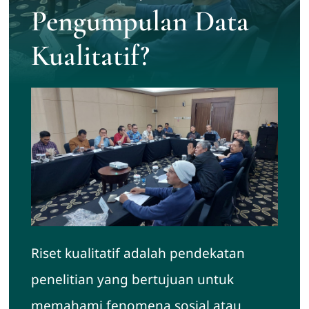
News
Pengumpulan Data
Kualitatif?
Contact us
Download
Riset kualitatif adalah pendekatan
penelitian yang bertujuan untuk
memahami fenomena sosial atau