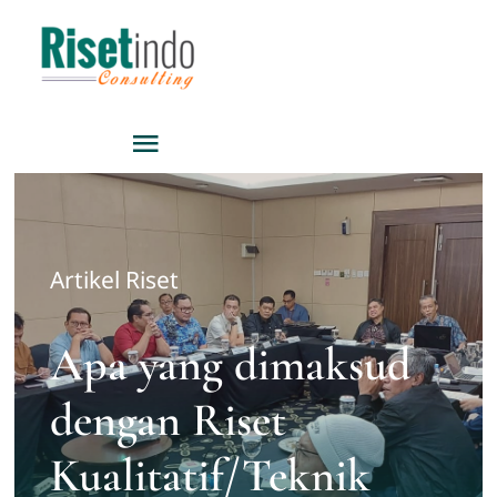
Skip
to
content
Toggle
Navigation
Home
Artikel Riset
Staff
Apa yang dimaksud
About
dengan Riset
Services
Kualitatif/Teknik