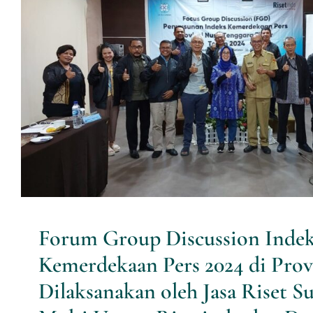
Forum Group Discussion Indeks
Pers 2024 di Provinsi NTT Dilak
Jasa Riset Survei PT Multi Utam
dan Dewan Pers
Research News
Forum Group Discussion Inde
Kemerdekaan Pers 2024 di Pro
Dilaksanakan oleh Jasa Riset S