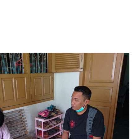
et Face to Face Interview, atau
et/Penelitian Tatap Muka
Artikel Riset