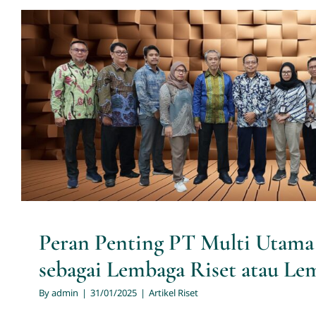
Peran Penting PT Multi Utama
sebagai Lembaga Riset atau Lem
Artikel Riset
Peran Penting PT Multi Utama
sebagai Lembaga Riset atau Le
By
admin
|
31/01/2025
|
Artikel Riset