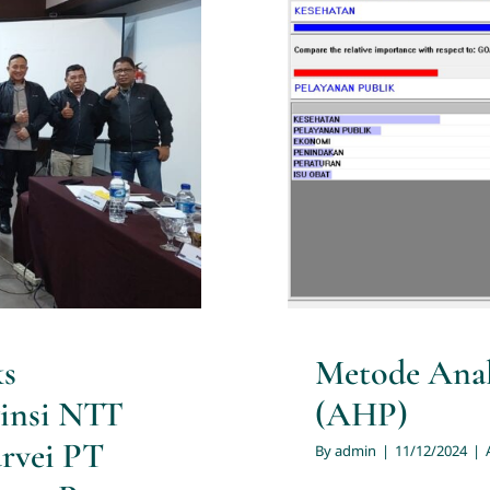
 Kemerdekaan
sanakan oleh
Metode Ana
a Risetindo
ks
Metode Analy
vinsi NTT
(AHP)
urvei PT
By
admin
|
11/12/2024
|