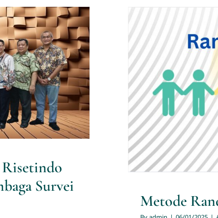
 Risetindo
baga Survei
Metode R
 Risetindo
mbaga Survei
Metode Rand
By
admin
|
06/01/2025
|