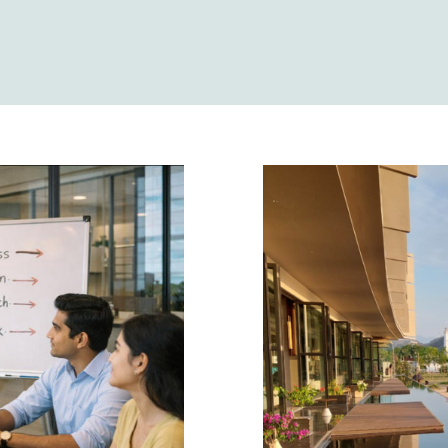
erja Tinggi
Perusahaan
ekerja
Riset Pem
Ber