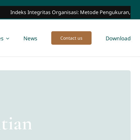
itas Organisasi: Metode Pengukuran, Manfaat, dan Impleme
es
News
Download
Contact us
tian