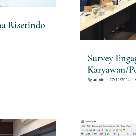
ma Risetindo
Survey Enga
Karyawan/Pe
By
admin
|
27/12/2024
|