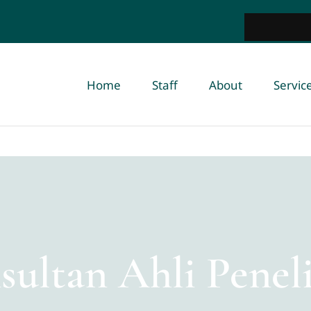
Indeks Integr
Home
Staff
About
Servic
sultan Ahli Peneli