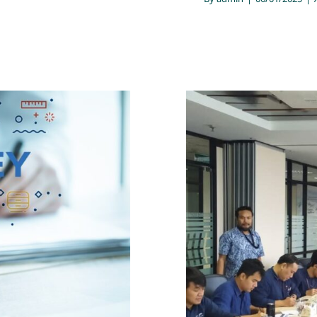
a Risetindo
Surve