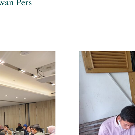
wan Pers
indo Menjadi
ion Kepuasan
OM dalam
Metode Ris
an serta
Ris
emilih Obat