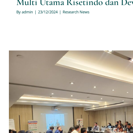
Multi Utama Risetindo dan De
By
admin
|
23/12/2024
|
Research News
Jasa Riset PT. Multi Utama Riset
Fasilitator Focus Group Discuss
Masyarakat atas Kinerja BP
Pengawasan Obat dan Makan
Kesadaran Masyarakat dalam M