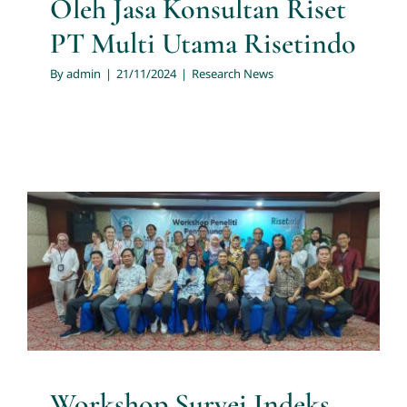
Oleh Jasa Konsultan Riset
PT Multi Utama Risetindo
By
admin
|
21/11/2024
|
Research News
Workshop Survei Indeks
Kemerdekaan Pers 2024 oleh
Konsultan Riset PT Multi
Utama Risetindo dan Dewan
Pers
Research News
Workshop Survei Indeks