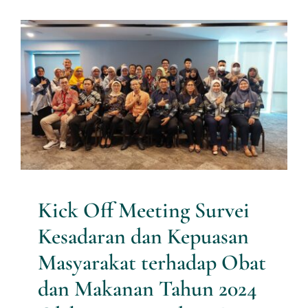
Services
Kick Off Meeting Survei
Kesadaran dan Kepuasan
News
Masyarakat terhadap Obat
dan Makanan Tahun 2024
Contact us
Oleh Jasa Konsultan Riset PT
Multi Utama Risetindo
Download
Research News
Kick Off Meeting Survei
Kesadaran dan Kepuasan
Masyarakat terhadap Obat
dan Makanan Tahun 2024