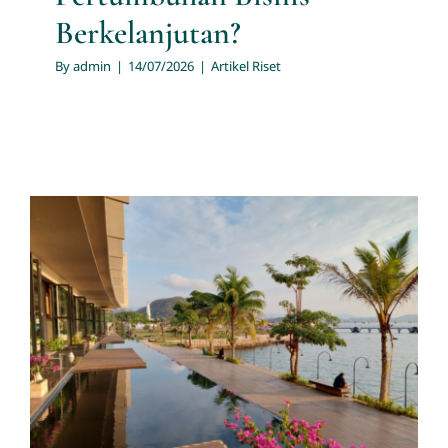
Berkelanjutan?
By
admin
|
14/07/2026
|
Artikel Riset
Perusahaan Jasa Konsultan
Manajemen dan Riset
Pemasaran di Pusaran Tahun
2026: Beradaptasi atau
Tertinggal
Artikel Riset