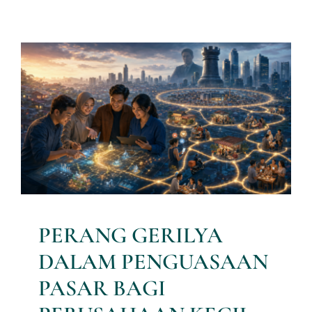
PERANG GERILYA
DALAM PENGUASAAN
PASAR BAGI
PERUSAHAAN KECIL:
STRATEGI MARKETING
UNTUK MEMENANGKAN
PERSAINGAN
Artikel Riset
PERANG GERILYA
DALAM PENGUASAAN
PASAR BAGI