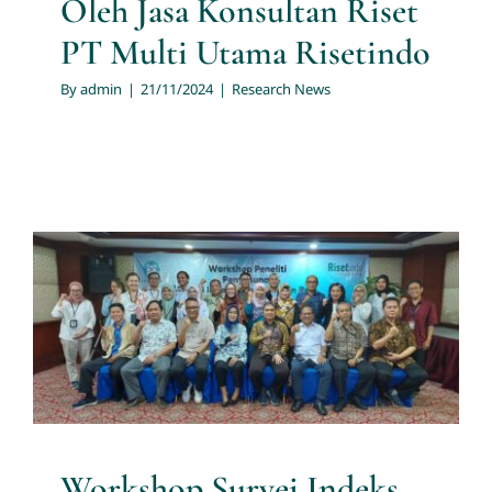
Oleh Jasa Konsultan Riset
PT Multi Utama Risetindo
By
admin
|
21/11/2024
|
Research News
Workshop Survei Indeks
Kemerdekaan Pers 2024 oleh
Konsultan Riset PT Multi
Utama Risetindo dan Dewan
Pers
Research News
Workshop Survei Indeks