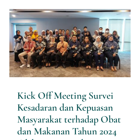
Services
Kick Off Meeting Survei
Kesadaran dan Kepuasan
News
Masyarakat terhadap Obat
dan Makanan Tahun 2024
Contact us
Oleh Jasa Konsultan Riset PT
Multi Utama Risetindo
Download
Research News
Kick Off Meeting Survei
Kesadaran dan Kepuasan
Masyarakat terhadap Obat
dan Makanan Tahun 2024