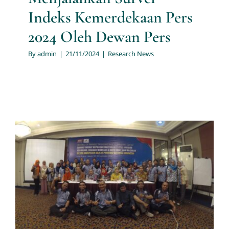
Indeks Kemerdekaan Pers
2024 Oleh Dewan Pers
By
admin
|
21/11/2024
|
Research News
Training Of Trainer (TOT)
Survei Tingkat Kepuasan
Masyarakat BPOM Tahun
2018
Research News