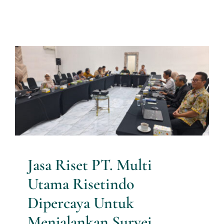
Jasa Riset PT. Multi Utama
Risetindo Dipercaya Untuk
Menjalankan Survei Indeks
Kemerdekaan Pers 2024 Oleh
Dewan Pers
Research News
Jasa Riset PT. Multi
Utama Risetindo
Dipercaya Untuk
Menjalankan Survei