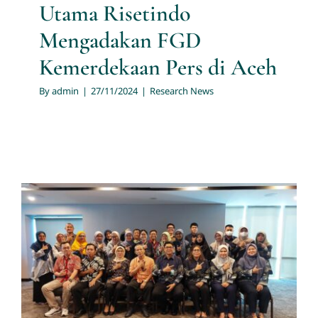
Utama Risetindo
Mengadakan FGD
Kemerdekaan Pers di Aceh
By
admin
|
27/11/2024
|
Research News
Kick Off Meeting Survei
Kesadaran dan Kepuasan
Masyarakat terhadap Obat
dan Makanan Tahun 2024
Oleh Jasa Konsultan Riset PT
Multi Utama Risetindo