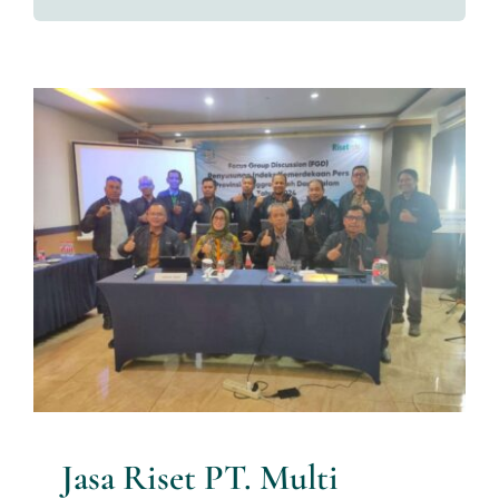
Services
News
Contact us
Jasa Riset PT. Multi Utama
Risetindo Mengadakan FGD
Download
Kemerdekaan Pers di Aceh
Research News
Jasa Riset PT. Multi