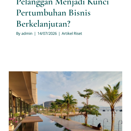
Pelanggan Menjadi Kunci
Pertumbuhan Bisnis
Berkelanjutan?
By
admin
|
14/07/2026
|
Artikel Riset
Perusahaan Jasa Konsultan
Manajemen dan Riset
Pemasaran di Pusaran Tahun
2026: Beradaptasi atau
Tertinggal