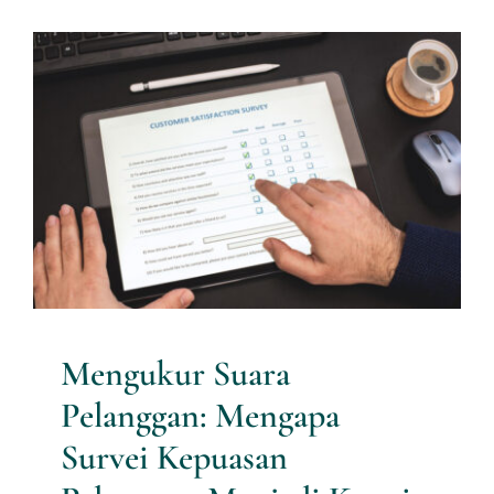
Services
Mengukur Suara Pelanggan:
News
Mengapa Survei Kepuasan
Pelanggan Menjadi Kunci
Contact us
Pertumbuhan Bisnis
Berkelanjutan?
Download
Artikel Riset
Mengukur Suara
Pelanggan: Mengapa
Survei Kepuasan