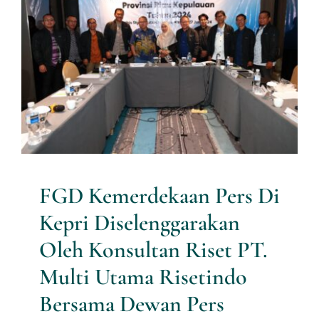
FGD Kemerdekaan Pers Di
Kepri Diselenggarakan Oleh
Konsultan Riset PT. Multi
Utama Risetindo Bersama
Dewan Pers
Research News
FGD Kemerdekaan Pers Di
Kepri Diselenggarakan
Oleh Konsultan Riset PT.
Multi Utama Risetindo
Bersama Dewan Pers