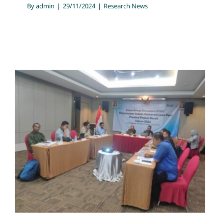
By
admin
|
29/11/2024
|
Research News
Dewan Pers Bersama
Konsultan Jasa Riset PT.
Multi Utama Risetindo Gelar
FGD Penyusunan Indeks
Kemerdekaan Pers Tahun
2024 di Papua Barat
Research News