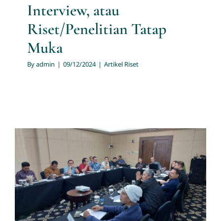
Interview, atau
Riset/Penelitian Tatap
Muka
By
admin
|
09/12/2024
|
Artikel Riset
Apa yang dimaksud dengan
Riset Kualitatif/Teknik
Pengumpulan Data
Kualitatif?
Artikel Riset