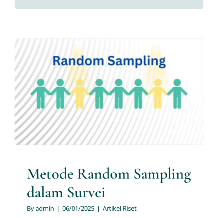
Services
News
Metode Random Sampling
Contact us
dalam Survei
Download
Artikel Riset
Metode Random Sampling
dalam Survei
By
admin
|
06/01/2025
|
Artikel Riset