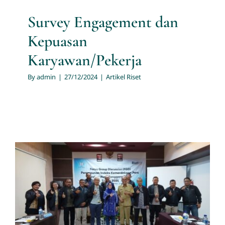
Survey Engagement dan
Kepuasan
Karyawan/Pekerja
By
admin
|
27/12/2024
|
Artikel Riset
Forum Group Discussion
Indeks Kemerdekaan Pers
2024 di Provinsi NTT
Dilaksanakan oleh Jasa Riset
Survei PT Multi Utama